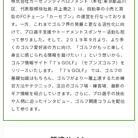
株式会社カーセブンディベロプメント（本社:東京都品川
区、代表取締役社長:井上貴之 ）は、自動車の小売と買
取のFCチェーン「カーセブン」の運営を行なっておりま
す。一方、これまでゴルフ界の発展と更なる活性化に向
けて、プロ選手支援やトーナメントスポンサー活動も担
って参りました。そして、２０１９年９月より、より多
くのゴルフ愛好家の方に向け、「ゴルフがもっと楽しく
身近に感じられる情報を届けたい！」という想いから、
ゴルフ情報サイト『７’s GOLF』（セブンズゴルフ）を
リリースいたします。 『７’s GOLF』 では、ゴルフの
基礎知識はもちろん、ゴルフがより一層上達するため練
習方法やテクニック、注目のゴルフ場・練習場、最新の
ギア情報を紹介していきます。さらに、プロ選手の技術
や人柄に迫ったインタビュー、ゴルフ関連コラムを配信
して参ります。