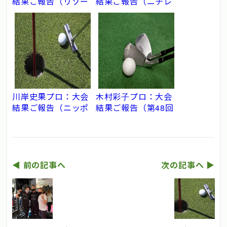
結果ご報告（リゾー
結果ご報告（ニチレ
トトラストレディ
イレディス）
ス）
川岸史果プロ：大会
木村彩子プロ：大会
結果ご報告（ニッポ
結果ご報告（第48回
ンハムレディスクラ
ミヤギテレビ杯ダン
シック）
ロップ女子オープン
ゴルフトーナメント)
◀︎ 前の記事へ
次の記事へ ▶︎