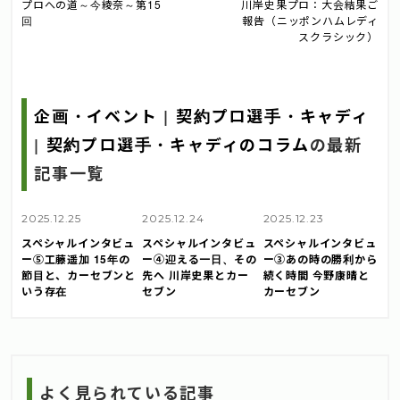
プロへの道～今綾奈～第15
川岸史果プロ：大会結果ご
回
報告（ニッポンハムレディ
スクラシック）
企画・イベント
|
契約プロ選手・キャディ
|
契約プロ選手・キャディのコラム
の最新
記事一覧
2025.12.25
2025.12.24
2025.12.23
スペシャルインタビュ
スペシャルインタビュ
スペシャルインタビュ
ー⑤工藤遥加 15年の
ー④迎える一日、その
ー③あの時の勝利から
節目と、カーセブンと
先へ 川岸史果とカー
続く時間 今野康晴と
いう存在
セブン
カーセブン
よく見られている記事