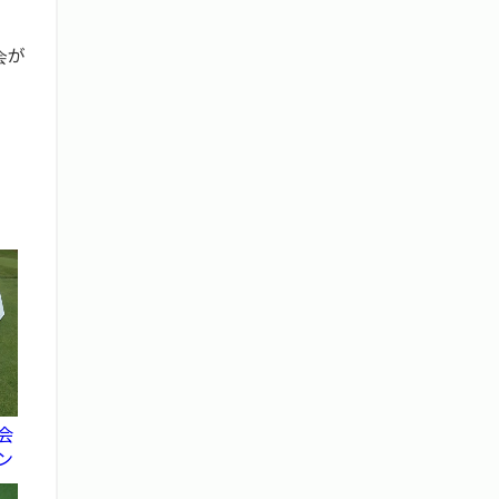
会が
会
ン
ー