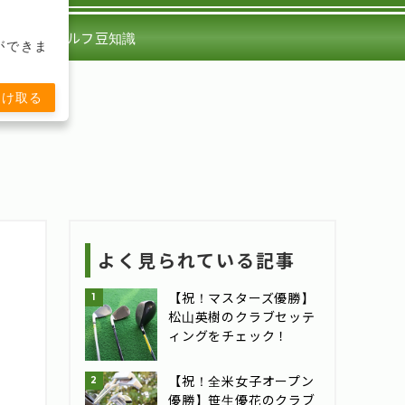
ント
ゴルフ豆知識
ができま
受け取る
よく見られている記事
【祝！マスターズ優勝】
松山英樹のクラブセッテ
ィングをチェック！
【祝！全米女子オープン
優勝】笹生優花のクラブ