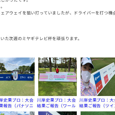
た。
フェアウェイを狙い打っていましたが、ドライバーを打つ機
だいた次週のミヤギテレビ杯を頑張ります。
岸史果プロ：大会
川岸史果プロ：大会
川岸史果プロ：大
果報告（パナソニ
結果ご報告（ワール
結果ご報告（ツイ
クオープンレディ
ドレディスチャンピ
フィールズレディ