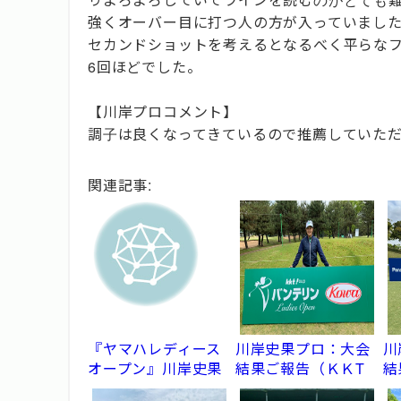
強くオーバー目に打つ人の方が入っていまし
セカンドショットを考えるとなるべく平らな
6回ほどでした。
【川岸プロコメント】
調子は良くなってきているので推薦していた
関連記事:
『ヤマハレディース
川岸史果プロ：大会
川
オープン』川岸史果
結果ご報告（ＫＫT
結
選手結果ご報告
バンテリンレディス
ッ