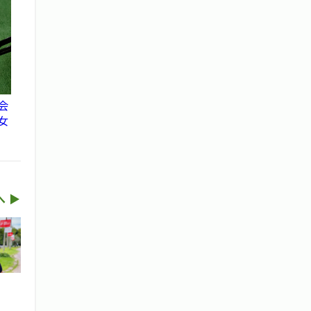
会
女
権
タ
 ▶︎