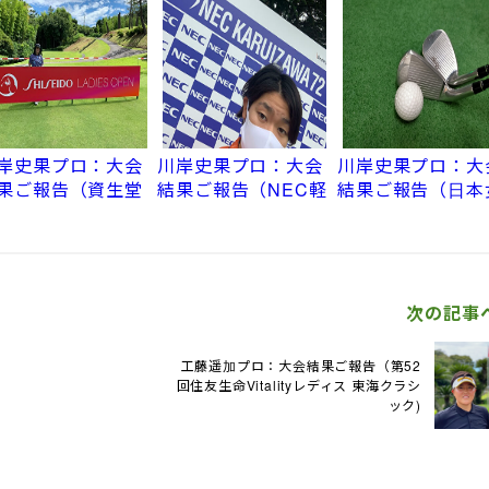
スゴルフトーナメ
オンシップ サロンパ
ストーナメント）
ト）
スカップ）
岸史果プロ：大会
川岸史果プロ：大会
川岸史果プロ：大
果ご報告（資生堂
結果ご報告（NEC軽
結果ご報告（日本
ディスオープン）
井沢72ゴルフトーナ
子プロゴルフ選手
メント)
大会コニカミノル
杯)
次の記事へ
工藤遥加プロ：大会結果ご報告（第52
回住友生命Vitalityレディス 東海クラシ
ック)