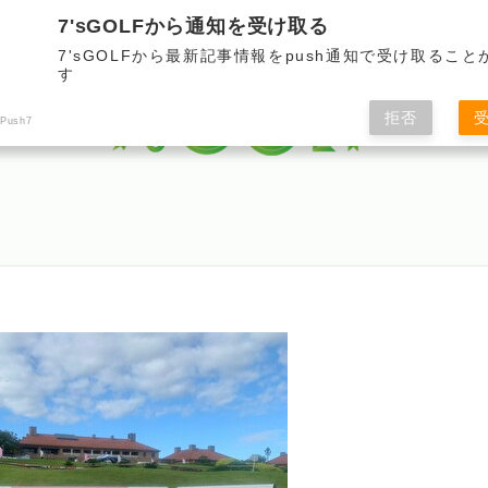
7'sGOLFから通知を受け取る
コース
グッズ・アイテム
テクニック
企画・イベ
7'sGOLFから最新記事情報をpush通知で受け取ること
す
拒否
 Push7