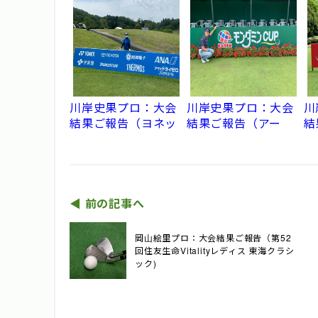
オープン）
ー
ン
川岸史果プロ：大会
川岸史果プロ：大会
川
結果ご報告（ヨネッ
結果ご報告（アー
結
クスレディスゴルフ
ス・モンダミンカッ
レ
トーナメント）
プ）
◀︎ 前の記事へ
岡山絵里プロ：大会結果ご報告（第52
回住友生命Vitalityレディス 東海クラシ
ック)